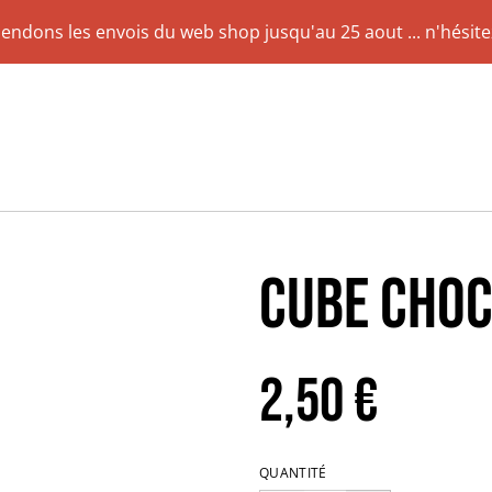
pendons les envois du web shop jusqu'au 25 aout ... n'hésit
Cube Cho
2,50 €
QUANTITÉ