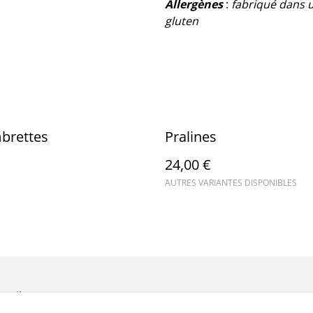
Allergènes
:
fabriqué dans un
gluten
brettes
Pralines
24,00 €
AUTRES VARIANTES DISPONIBLES
cueil
Nous contacter
CGV